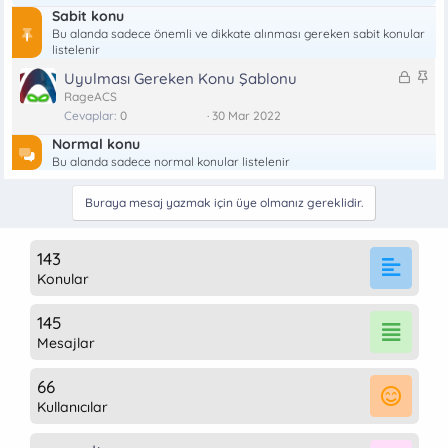
Sabit konu
Bu alanda sadece önemli ve dikkate alınması gereken sabit konular
listelenir
K
S
Uyulması Gereken Konu Şablonu
i
a
RageACS
l
b
Cevaplar
0
30 Mar 2022
i
i
Normal konu
t
t
Bu alanda sadece normal konular listelenir
l
i
Buraya mesaj yazmak için üye olmanız gereklidir.
143
Konular
145
Mesajlar
66
Kullanıcılar