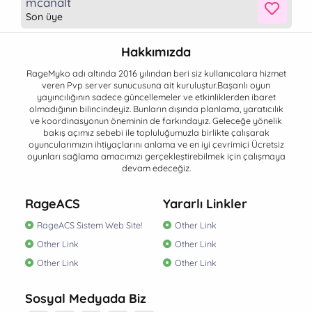
mcanalt
Son üye
Hakkımızda
RageMyko adı altında 2016 yılından beri siz kullanıcalara hizmet
veren Pvp server sunucusuna ait kuruluştur.Başarılı oyun
yayıncılığının sadece güncellemeler ve etkinliklerden ibaret
olmadığının bilincindeyiz. Bunların dışında planlama, yaratıcılık
ve koordinasyonun öneminin de farkındayız. Geleceğe yönelik
bakış açımız sebebi ile topluluğumuzla birlikte çalışarak
oyuncularımızın ihtiyaçlarını anlama ve en iyi çevrimiçi Ücretsiz
oyunları sağlama amacımızı gerçekleştirebilmek için çalışmaya
devam edeceğiz.
RageACS
Yararlı Linkler
RageACS Sistem Web Site!
Other Link
Other Link
Other Link
Other Link
Other Link
Sosyal Medyada Biz